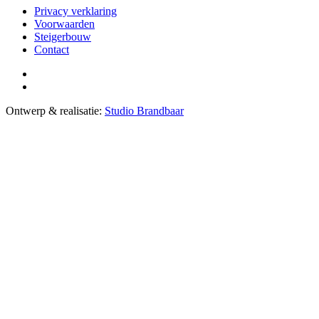
Privacy verklaring
Voorwaarden
Steigerbouw
Contact
Ontwerp & realisatie:
Studio Brandbaar
Close
this
module
In verband met de
zomerbouwvak
zijn wij
gesloten van zaterdag 18 juli t/m zondag 9
augustus.
Vanaf maandag 10 augustus zijn wij u graag weer
van dienst.
We wensen u hele fijne vakantie toe!