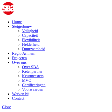
Home
Steigerbouw
Veiligheid
Capaciteit
Flexibiliteit
Helderheid
Duurzaamheid
Regio Arnhem
Projecten
Over ons
Over SBA
Ketenpartner
Keurmeesters
MVO
Certificeringen
Voorwaarden
Werken bij
Contact
Close