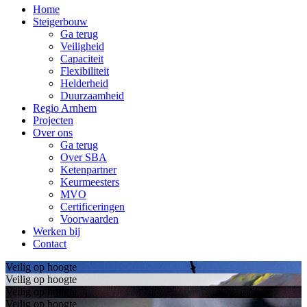
Home
Steigerbouw
Ga terug
Veiligheid
Capaciteit
Flexibiliteit
Helderheid
Duurzaamheid
Regio Arnhem
Projecten
Over ons
Ga terug
Over SBA
Ketenpartner
Keurmeesters
MVO
Certificeringen
Voorwaarden
Werken bij
Contact
Veilig op hoogte
Veilig op hoogte
Veilig op hoogte
Veilig op hoogte