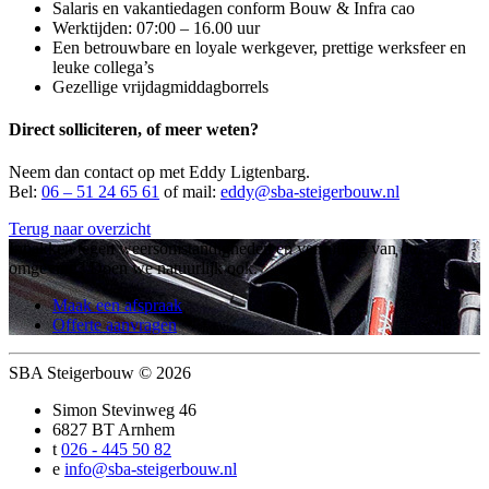
Salaris en vakantiedagen conform Bouw & Infra cao
Werktijden: 07:00 – 16.00 uur
Een betrouwbare en loyale werkgever, prettige werksfeer en
leuke collega’s
Gezellige vrijdagmiddagborrels
Direct solliciteren, of meer weten?
Neem dan contact op met Eddy Ligtenbarg.
Bel:
06 – 51 24 65 61
of mail:
eddy@sba-steigerbouw.nl
Terug naar overzicht
Inpakken tegen weersomstandigheden en vervuiling van de
omgeving? Doen we natuurlijk ook.
Maak een afspraak
Offerte aanvragen
SBA Steigerbouw
© 2026
Simon Stevinweg 46
6827 BT Arnhem
t
026 - 445 50 82
e
info@sba-steigerbouw.nl