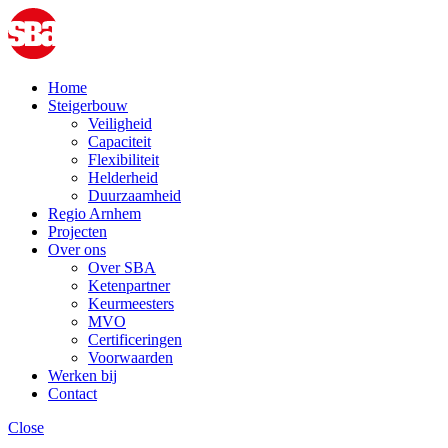
Home
Steigerbouw
Veiligheid
Capaciteit
Flexibiliteit
Helderheid
Duurzaamheid
Regio Arnhem
Projecten
Over ons
Over SBA
Ketenpartner
Keurmeesters
MVO
Certificeringen
Voorwaarden
Werken bij
Contact
Close