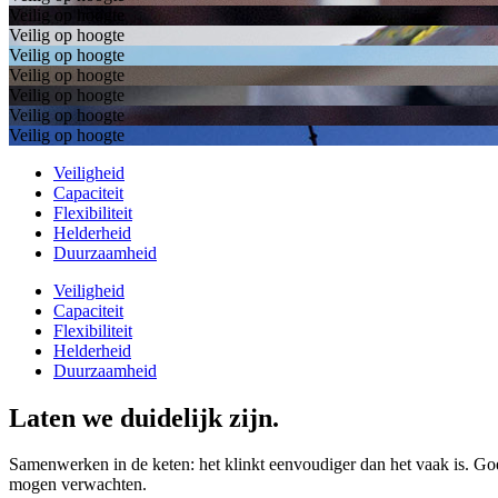
Veilig op hoogte
Veilig op hoogte
Veilig op hoogte
Veilig op hoogte
Veilig op hoogte
Veilig op hoogte
Veilig op hoogte
Veiligheid
Capaciteit
Flexibiliteit
Helderheid
Duurzaamheid
Veiligheid
Capaciteit
Flexibiliteit
Helderheid
Duurzaamheid
Laten we duidelijk zijn.
Samenwerken in de keten: het klinkt eenvoudiger dan het vaak is. G
mogen verwachten.