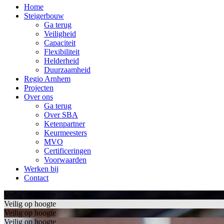
Home
Steigerbouw
Ga terug
Veiligheid
Capaciteit
Flexibiliteit
Helderheid
Duurzaamheid
Regio Arnhem
Projecten
Over ons
Ga terug
Over SBA
Ketenpartner
Keurmeesters
MVO
Certificeringen
Voorwaarden
Werken bij
Contact
Veilig op hoogte
Veilig op hoogte
Veilig op hoogte
Veilig op hoogte