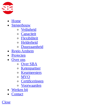
Home
Steigerbouw
Veiligheid
Capaciteit
Flexibiliteit
Helderheid
Duurzaamheid
Regio Arnhem
Projecten
Over ons
Over SBA
Ketenpartner
Keurmeesters
MVO
Certificeringen
Voorwaarden
Werken bij
Contact
Close