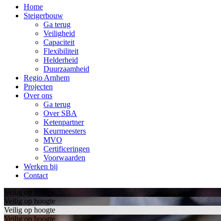
Home
Steigerbouw
Ga terug
Veiligheid
Capaciteit
Flexibiliteit
Helderheid
Duurzaamheid
Regio Arnhem
Projecten
Over ons
Ga terug
Over SBA
Ketenpartner
Keurmeesters
MVO
Certificeringen
Voorwaarden
Werken bij
Contact
Veilig op hoogte
Veilig op hoogte
Veilig op hoogte
Veilig op hoogte