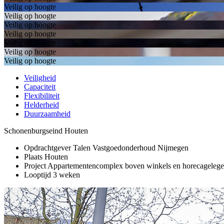
Veilig op hoogte
Veilig op hoogte
Veilig op hoogte
Veilig op hoogte
Veilig op hoogte
Veilig op hoogte
Veilig op hoogte
Veiligheid
Capaciteit
Flexibiliteit
Helderheid
Duurzaamheid
Schonenburgseind
Houten
Opdrachtgever
Talen Vastgoedonderhoud Nijmegen
Plaats
Houten
Project
Appartementencomplex boven winkels en horecageleg
Looptijd
3 weken